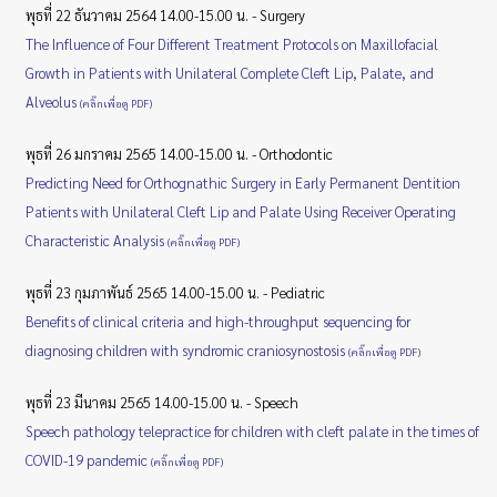
พุธที่ 22 ธันวาคม 2564 14.00-15.00 น. - Surgery
The Influence of Four Different Treatment Protocols on Maxillofacial
Growth in Patients with Unilateral Complete Cleft Lip, Palate, and
Alveolus
(คลิ๊กเพื่อดู PDF)
พุธที่ 26 มกราคม 2565 14.00-15.00 น. - Orthodontic
Predicting Need for Orthognathic Surgery in Early Permanent Dentition
Patients with Unilateral Cleft Lip and Palate Using Receiver Operating
Characteristic Analysis
(คลิ๊กเพื่อดู PDF)
พุธที่ 23 กุมภาพันธ์ 2565 14.00-15.00 น. - Pediatric
Benefits of clinical criteria and high-throughput sequencing for
diagnosing children with syndromic craniosynostosis
(คลิ๊กเพื่อดู PDF)
พุธที่ 23 มีนาคม 2565 14.00-15.00 น. - Speech
Speech pathology telepractice for children with cleft palate in the times of
COVID-19 pandemic
(คลิ๊กเพื่อดู PDF)