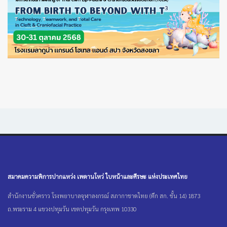
สมาคมความพิการปากแหว่ง เพดานโหว่ ใบหน้าและศีรษะ แห่งประเทศไทย
สำนักงานชั่วคราว โรงพยาบาลจุฬาลงกรณ์ สภากาชาดไทย (ตึก สก. ชั้น 14) 1873
ถ.พระราม 4 แขวงปทุมวัน เขตปทุมวัน กรุงเทพ 10330